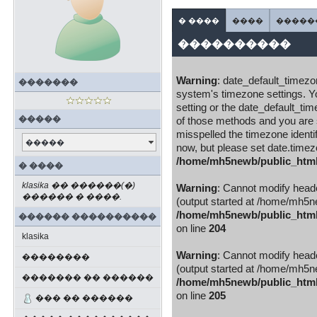
� ����
����
�����
����������
Warning
: date_default_timezone
�������
system's timezone settings. Yo
setting or the date_default_ti
�����
of those methods and you are st
misspelled the timezone identi
�����
now, but please set date.timez
/home/mh5newb/public_html/b
� ����
klasika �� ������(�)
Warning
: Cannot modify heade
������ � ����.
(output started at /home/mh5new
/home/mh5newb/public_html/b
������ ����������
on line
204
klasika
Warning
: Cannot modify heade
��������
(output started at /home/mh5new
������� �� ������
/home/mh5newb/public_html/b
on line
205
��� �� ������