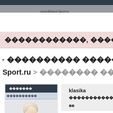
www.Billiard-Sport.ru
������������, ���
���������� ����� ww
Sport.ru
> �������� �
�������
klasika
����������
����������