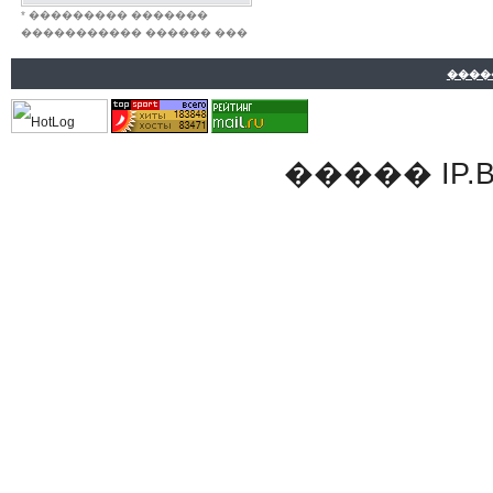
* ��������� �������
����������� ������ ���
����
�����
IP.