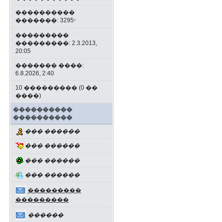
����������
�������: 3295
*
���������
���������: 2.3.2013,
20:05
������� ����:
6.8.2026, 2:40
10 ��������� (0 ��
����)
����������
����������
��� ������
��� ������
��� ������
��� ������
���������
���������
������