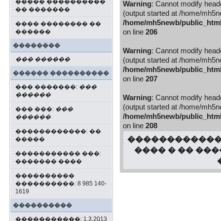
����� ����������
Warning
: Cannot modify heade
�� �������
(output started at /home/mh5new
/home/mh5newb/public_html/b
���� �������� ��
������
on line
206
��������
Warning
: Cannot modify heade
��� ������
(output started at /home/mh5new
/home/mh5newb/public_html/b
������ ����������
on line
207
��� �������:
���
������
Warning
: Cannot modify heade
(output started at /home/mh5new
��� ���:
���
/home/mh5newb/public_html/b
������
on line
208
������������: ��
������������ 
�����
���� � �� ��
����������� ���:
������� ����
����������
����������: 8 985 140-
1619
����������
�����������: 1.3.2013