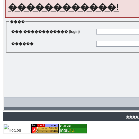
������������!
����
��� ������������ (login)
������
����