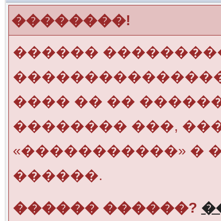
��������!
������ ��������
���������������
���� �� �� �����
�������� ���, ��
«�����������» � 
������.
������ ������?
�