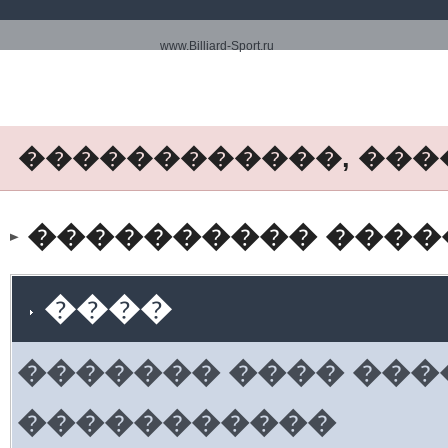
www.Billiard-Sport.ru
������������, ���
���������� ����� www.
����
������� ���� ���
�����������