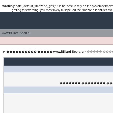
Warning
: date_default_timezone_get(): It is not safe to rely on the system's tim
getting this warning, you most likely misspelled the timezone identifier. W
www.Billiard-Sport.ru
���������� ����� www.Billiard-Sport.ru
> ����� ���
������� �������� ���