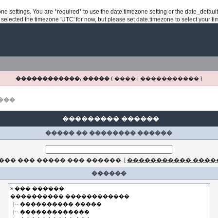
ezone settings. You are *required* to use the date.timezone setting or the date_defau
e selected the timezone 'UTC' for now, but please set date.timezone to select your t
������������, �����
(
����
|
�����������
)
���
��������� ������
����� �� �������� ������
�� ��� ����� ��� ������.
[
����������� ����
������