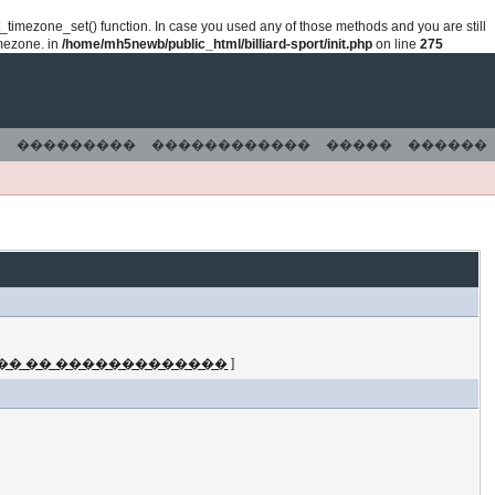
lt_timezone_set() function. In case you used any of those methods and you are still
imezone. in
/home/mh5newb/public_html/billiard-sport/init.php
on line
275
���������
������������
�����
������
�� �� �������������
]