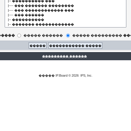
�����
����� ������
����� ���������
��
��������� ������
�����
IP.Board
© 2026
IPS, Inc
.