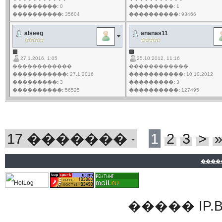
���������:
0
���������:
1
����������:
35604
����������:
93466
alseeg
ananas11
27.1.2016, 1:05
25.10.2012, 11:16
������������
������������
�����������:
27.1.2016
�����������:
10.10.2012
���������:
3
���������:
3
����������:
56525
����������:
127495
17 �������
1
2
3
>
����
�����
IP.