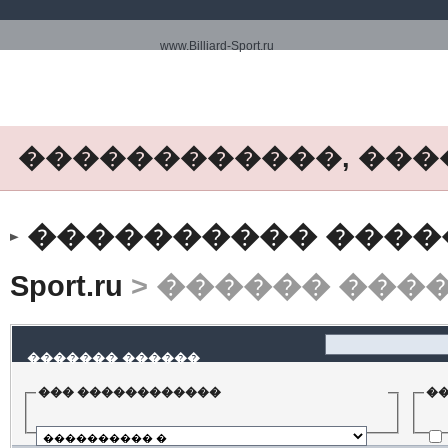
www.Billiard-Sport.ru
������������, ���
���������� ����� ww
Sport.ru
> ������ ���
������� ������
��� ������������
�