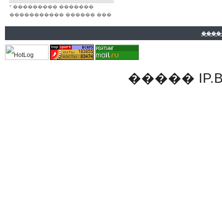
* ��������� �������
����������� ������ ���
����
�����
IP.