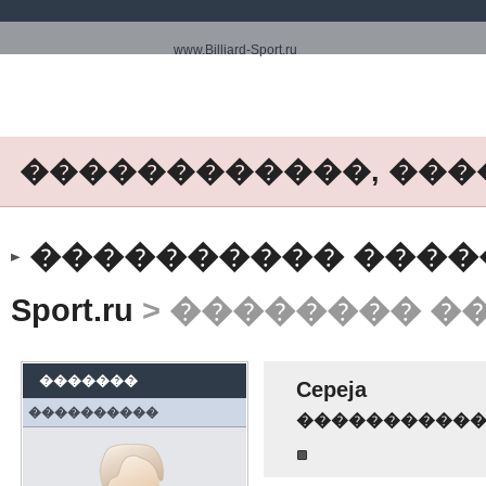
www.Billiard-Sport.ru
������������, ���
���������� ����� ww
Sport.ru
> �������� �
�������
Cepeja
����������
����������