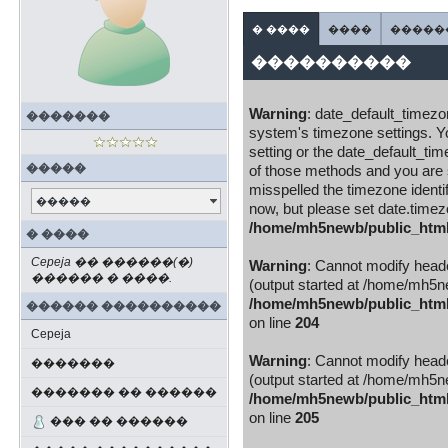
� ����
����
�����
����������
Warning
: date_default_timezone
�������
system's timezone settings. Yo
setting or the date_default_ti
�����
of those methods and you are st
misspelled the timezone identi
�����
now, but please set date.timez
/home/mh5newb/public_html/b
� ����
Cepeja �� ������(�)
Warning
: Cannot modify heade
������ � ����.
(output started at /home/mh5new
/home/mh5newb/public_html/b
������ ����������
on line
204
Cepeja
Warning
: Cannot modify heade
�������
(output started at /home/mh5new
������� �� ������
/home/mh5newb/public_html/b
on line
205
��� �� ������