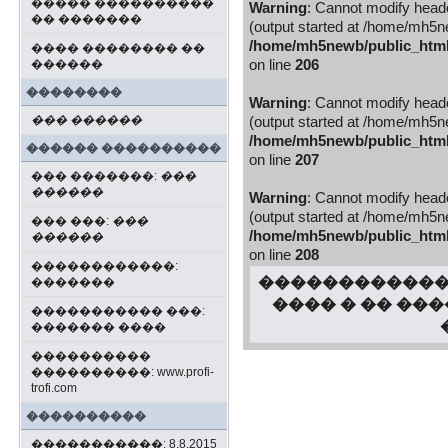
����� ����������
Warning
: Cannot modify heade
�� �������
(output started at /home/mh5new
/home/mh5newb/public_html/b
���� �������� ��
������
on line
206
��������
Warning
: Cannot modify heade
��� ������
(output started at /home/mh5new
/home/mh5newb/public_html/b
������ ����������
on line
207
��� �������:
���
������
Warning
: Cannot modify heade
(output started at /home/mh5new
��� ���:
���
/home/mh5newb/public_html/b
������
on line
208
������������:
������������ 
�������
���� � �� ��
����������� ���:
������� ����
����������
����������: www.profi-
trofi.com
����������
�����������: 8.8.2015