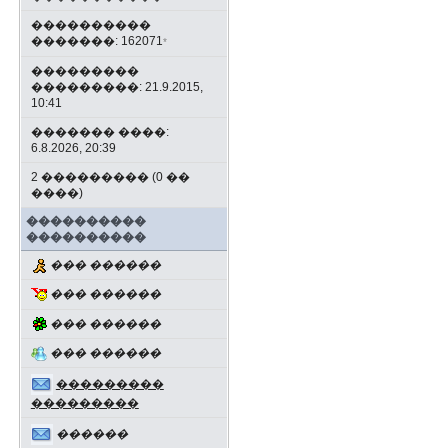
����������
�������: 162071
*
���������
���������: 21.9.2015,
10:41
������� ����:
6.8.2026, 20:39
2 ��������� (0 ��
����)
����������
����������
��� ������
��� ������
��� ������
��� ������
���������
���������
������