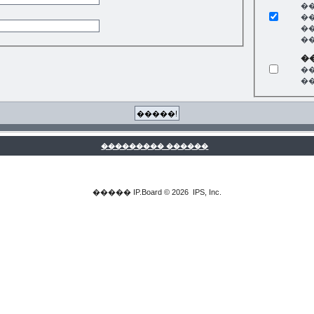
�
�
�
�
�
�
�
��������� ������
�����
IP.Board
© 2026
IPS, Inc
.