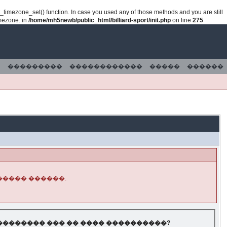
lt_timezone_set() function. In case you used any of those methods and you are still
imezone. in
/home/mh5newb/public_html/billiard-sport/init.php
on line
275
���������
������������
�����
������
����� ������.
�������� ��� �� ���� ����������?