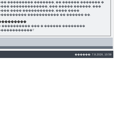
��� ��������� �������, �� ������ ������� �
���� �������������, ��� ����� ������. ���
���� ���� �����������, ���� ����
���������� ����������� �� ������ ��.
���������
� ���������� ��� � ������ ��������
������������?
������: 7.8.2026, 10:59