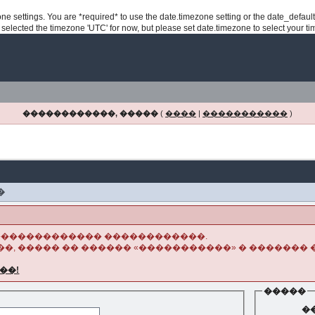
ezone settings. You are *required* to use the date.timezone setting or the date_defau
e selected the timezone 'UTC' for now, but please set date.timezone to select your t
������������, �����
(
����
|
�����������
)
�
������������� ������������.
�, ����� �� ������ «�����������» � ������� 
��!
�����
�