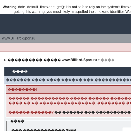
Warning
: date_default_timezone_get(): It is not safe to rely on the system's tim
getting this warning, you most likely misspelled the timezone identifier. W
www.Billiard-Sport.ru
���������� ����� www.Billiard-Sport.ru
> ����
����
������� ���� ���� ������ ��� ����������
��������!
������ ����������� ����� ������ �����
���� �� �� ����������������, �������� ��
������ ������?
�� ������ ��� ����������
����
��� ������������ (login)