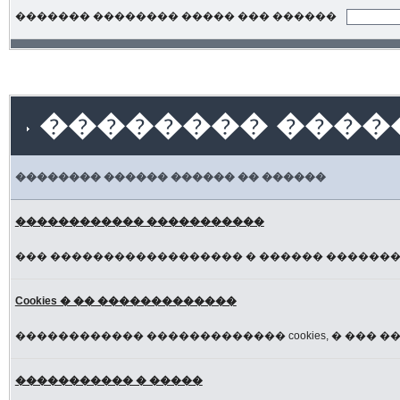
������� �������� ����� ��� ������
�������� ����
�������� ������ ������ �� ������
������������ �����������
��� ������������������ � ������ ������
Cookies � �� �������������
������������ ������������� cookies, � ��� ��
����������� � �����