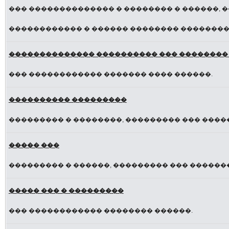
��� �������������� � �������� � ������, 
������������ � ������ �������� ��������
�������������� ���������� ��� ��������
��� ������������ ������� ���� ������.
���������� ���������
��������� � ��������, ��������� ��� ����
����� ���
��������� � ������, ��������� ��� ������
����� ��� � ���������
��� ������������ �������� ������.