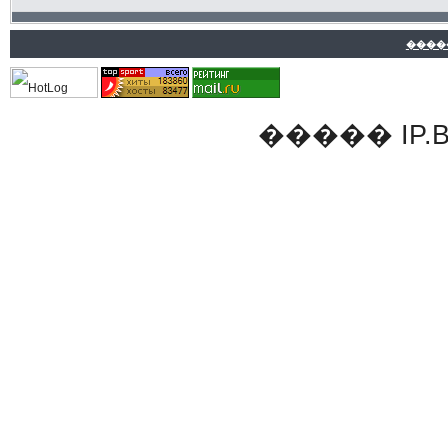
����
�����
IP.