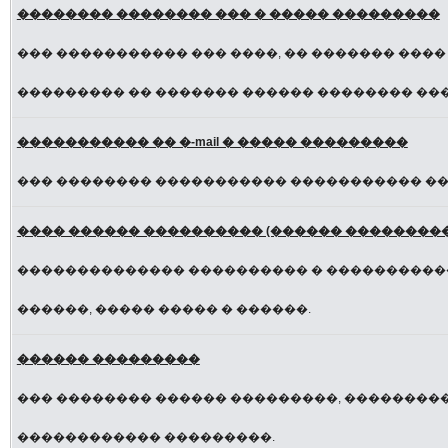
�������� �������� ��� � ����� ���������
��� ����������� ��� ����, �� ������� ����
��������� �� ������� ������ �������� ���
����������� �� �-mail � ����� ���������
��� �������� ����������� ����������� ���
���� ������ ���������� (������ ���������
�������������� ���������� � �����������
������, ����� ����� � ������.
������ ���������
��� �������� ������ ���������, ���������
������������ ���������.