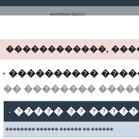
www.Billiard-Sport.ru
������������, ���
���������� ����� www.
�� �������� ����
����� �� �����
�������� ������ ������ �� ������