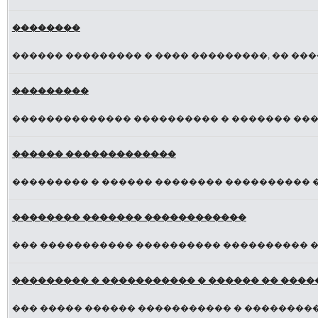
��������
������ ��������� � ���� ���������, �� ��
���������
�������������� ���������� � ������� ���
������ �������������
��������� � ������ �������� ���������� �
�������� ������� ������������
��� ����������� ���������� ���������� 
��������� � ����������� � ������ �� ���
��� ����� ������ ����������� � ��������