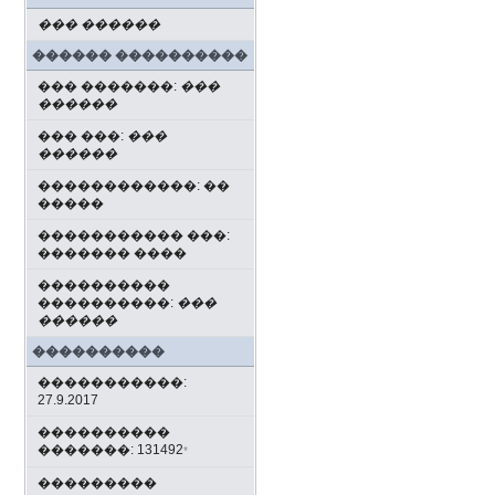
��� ������
������ ����������
��� �������:
���
������
��� ���:
���
������
������������: ��
�����
����������� ���:
������� ����
����������
����������:
���
������
����������
�����������:
27.9.2017
����������
�������: 131492
*
���������