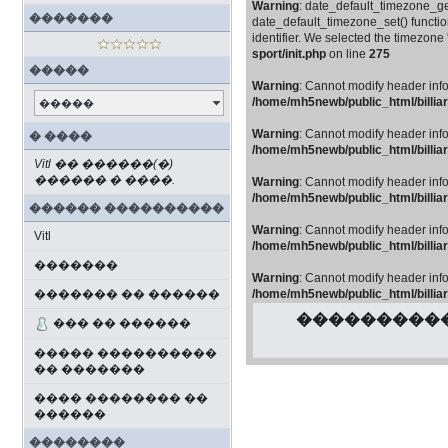
Warning
: date_default_timezone_get(
�������
date_default_timezone_set() function
identifier. We selected the timezone
sport/init.php
on line
275
�����
Warning
: Cannot modify header info
/home/mh5newb/public_html/billiar
�����
Warning
: Cannot modify header info
� ����
/home/mh5newb/public_html/billiar
Vitl �� ������(�)
������ � ����.
Warning
: Cannot modify header info
/home/mh5newb/public_html/billiar
������ ����������
Warning
: Cannot modify header info
Vitl
/home/mh5newb/public_html/billiar
�������
Warning
: Cannot modify header info
������� �� ������
/home/mh5newb/public_html/billiar
����������
��� �� ������
����� ����������
�� �������
���� �������� ��
������
��������