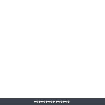
��������� ������