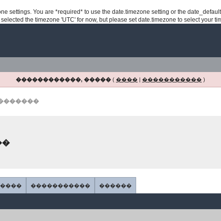
ezone settings. You are *required* to use the date.timezone setting or the date_defau
e selected the timezone 'UTC' for now, but please set date.timezone to select your t
������������, �����
(
����
|
�����������
)
 �������
��
�����
�����������
������