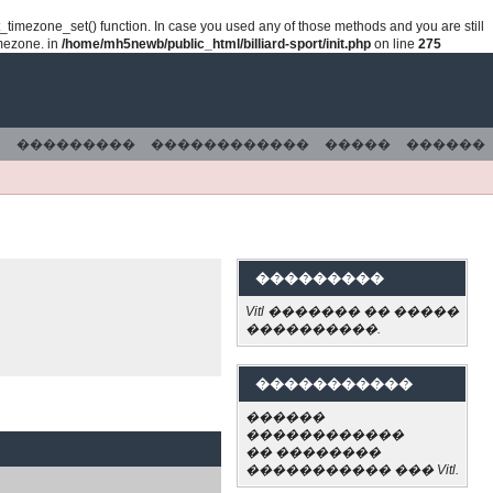
lt_timezone_set() function. In case you used any of those methods and you are still
imezone. in
/home/mh5newb/public_html/billiard-sport/init.php
on line
275
���������
������������
�����
������
���������
Vitl ������� �� �����
����������.
�����������
������
������������
�� ��������
����������� ��� Vitl.