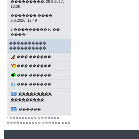
���������: 29.9.2017,
13:36
������� ����:
8.8.2026, 12:49
2 ��������� (0 ��
����)
����������
����������
��� ������
��� ������
��� ������
��� ������
���������
���������
������
* ��������� �������
����������� ������ ���