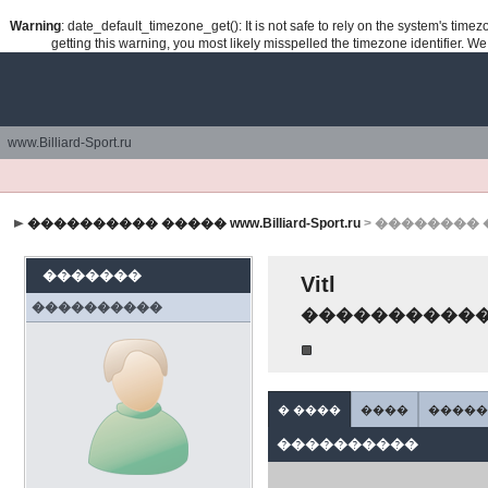
Warning
: date_default_timezone_get(): It is not safe to rely on the system's tim
getting this warning, you most likely misspelled the timezone identifier. W
www.Billiard-Sport.ru
���������� ����� www.Billiard-Sport.ru
> ��������
�������
Vitl
����������
����������
� ����
����
����
����������