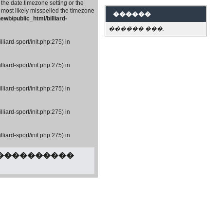
 the date.timezone setting or the
 most likely misspelled the timezone
������
wb/public_html/billiard-
������ ���.
iard-sport/init.php:275) in
iard-sport/init.php:275) in
iard-sport/init.php:275) in
iard-sport/init.php:275) in
iard-sport/init.php:275) in
 ����������