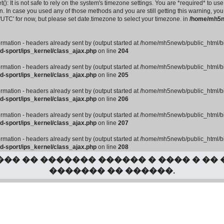
): It is not safe to rely on the system's timezone settings. You are *required* to use
. In case you used any of those methods and you are still getting this warning, you
 'UTC' for now, but please set date.timezone to select your timezone. in
/home/mh5ne
rmation - headers already sent by (output started at /home/mh5newb/public_html/bill
d-sport/ips_kernel/class_ajax.php
on line
204
rmation - headers already sent by (output started at /home/mh5newb/public_html/bill
d-sport/ips_kernel/class_ajax.php
on line
205
rmation - headers already sent by (output started at /home/mh5newb/public_html/bill
d-sport/ips_kernel/class_ajax.php
on line
206
rmation - headers already sent by (output started at /home/mh5newb/public_html/bill
d-sport/ips_kernel/class_ajax.php
on line
207
rmation - headers already sent by (output started at /home/mh5newb/public_html/bill
d-sport/ips_kernel/class_ajax.php
on line
208
�� �� ������� ������ � ���� � ��
������� �� ������.