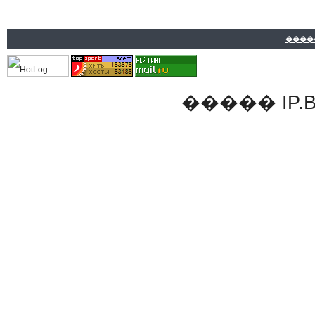
����
�����
IP.