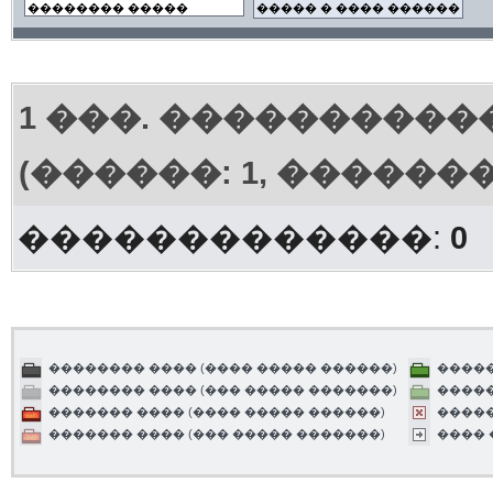
1
���. ����������
(������: 1, ������
�������������:
0
�������� ���� (���� ����� ������)
�����
�������� ���� (��� ����� �������)
�����
������� ���� (���� ����� ������)
����
������� ���� (��� ����� �������)
����