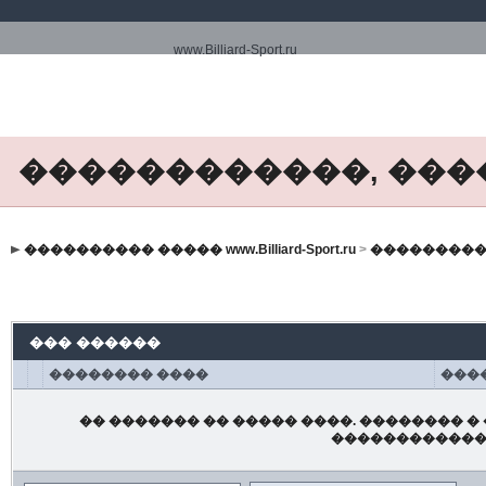
www.Billiard-Sport.ru
������������, ���
���������� ����� www.Billiard-Sport.ru
>
���������
��� ������
�������� ����
���
�� ������� �� ����� ����. �������� � 
������������