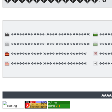
�������� ���� (���� ����� ������)
�����
�������� ���� (��� ����� �������)
�����
������� ���� (���� ����� ������)
����
������� ���� (��� ����� �������)
����
����