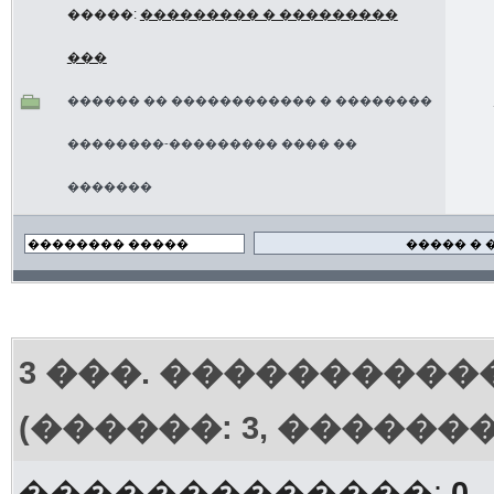
�����:
��������� � ���������
���
������ �� ������������ � ��������
��������-��������� ���� ��
�������
3
���. ����������
(������: 3, ������
�������������:
0