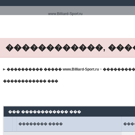
www.Billiard-Sport.ru
������������, ���
���������� ����� www.Billiard-Sport.ru
>
���������
������������ ���
��� ������������ ���
�������� ����
���