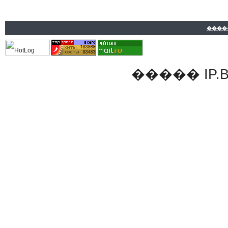
����
�����
IP.