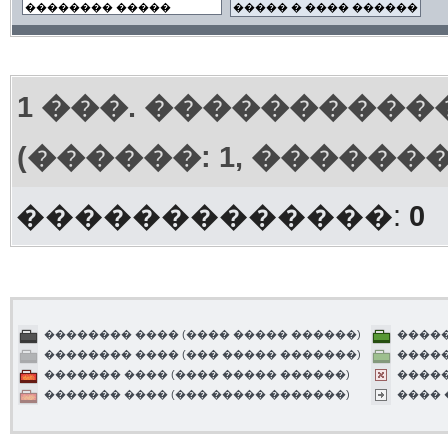
1
���. ����������
(������: 1, ������
�������������:
0
�������� ���� (���� ����� ������)
�����
�������� ���� (��� ����� �������)
�����
������� ���� (���� ����� ������)
����
������� ���� (��� ����� �������)
����