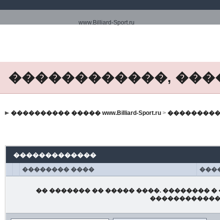
www.Billiard-Sport.ru
������������, ���
���������� ����� www.Billiard-Sport.ru
>
���������
�������������
�������� ����
���
�� ������� �� ����� ����. �������� � 
������������