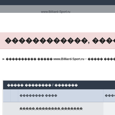
www.Billiard-Sport.ru
������������, ���
���������� ����� www.Billiard-Sport.ru
>
����� ���
����� �������� / �������
�������� ����
���
����� �������� �������