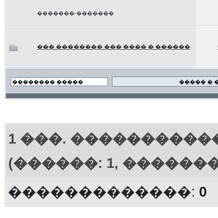
�������-�������
��� �������� ��� ���� � ������
1
���. ����������
(������: 1, ������
�������������:
0