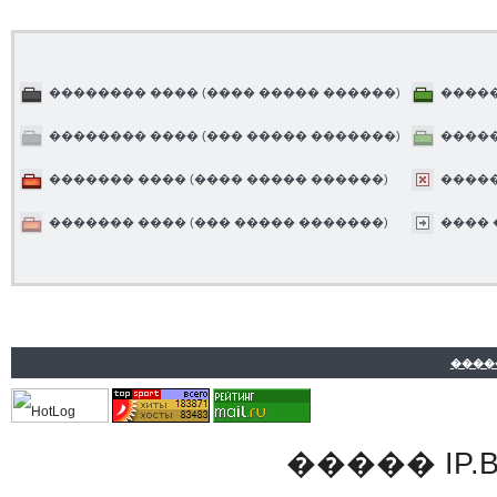
�������� ���� (���� ����� ������)
�����
�������� ���� (��� ����� �������)
�����
������� ���� (���� ����� ������)
����
������� ���� (��� ����� �������)
����
����
�����
IP.