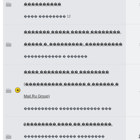
����������
���� �������� 12
������� ����� ����� ��������,
����� �. ���������- ����������
����������� � ������
���� �������� �� ��������
(���������� ������ � ������ �
Mail.Ru Group)
���������� ������������ ���
�������� ���� �� ��������.
���������� ����� ��������