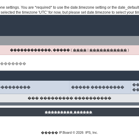
ezone settings. You are *required* to use the date.timezone setting or the date_defau
e selected the timezone 'UTC' for now, but please set date.timezone to select your t
������������, �����
(
����
|
�����������
)
� �������
�
���������
����� ���������
�
��� ��������� ����������
��������� ������
�����
IP.Board
© 2026
IPS, Inc
.