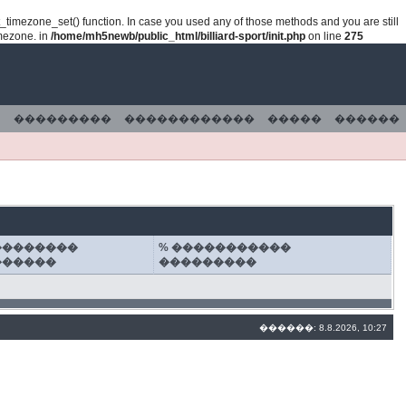
lt_timezone_set() function. In case you used any of those methods and you are still
imezone. in
/home/mh5newb/public_html/billiard-sport/init.php
on line
275
���������
������������
�����
������
��������
% �����������
������
���������
������: 8.8.2026, 10:27