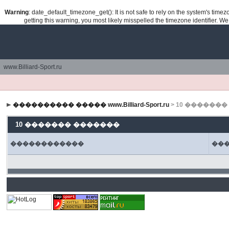
Warning
: date_default_timezone_get(): It is not safe to rely on the system's tim
getting this warning, you most likely misspelled the timezone identifier. W
www.Billiard-Sport.ru
���������� ����� www.Billiard-Sport.ru
> 10 ������
10 ������� �������
������������
��