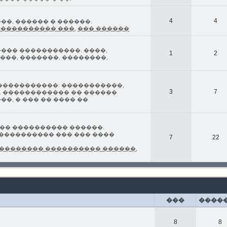
4
4
�, ������ � ������.
����������� ���
,
��� ������
��� �����������. ����,
1
2
���, �������, ��������,
�����������: �����������,
3
7
. ������������ �� ������
�, � ��� �� ���� ��
�� ���������� ������.
 ���������� ��� ��� ����
7
22
�������� ���������� ������
,
���
����
8
8