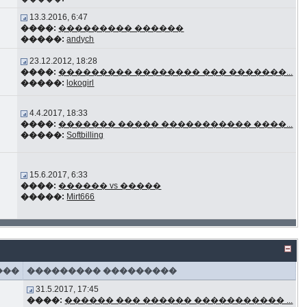
13.3.2016, 6:47
����:
��������� ������
�����:
andych
23.12.2012, 18:28
����:
��������� �������� ��� �������...
�����:
lokogirl
4.4.2017, 18:33
����:
������� ����� ����������� ����...
�����:
Softbilling
15.6.2017, 6:33
����:
������ vs �����
�����:
Mirt666
���
��������� ���������
31.5.2017, 17:45
����:
������ ��� ������ ����������� ...