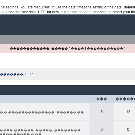
ezone settings. You are *required* to use the date.timezone setting or the date_defau
e selected the timezone 'UTC' for now, but please set date.timezone to select your t
������������, �����
(
����
|
�����������
)
�������, 15:17
���
�����
6
15
� � ��������������, ������ ��
0
0
��� ������: �����, ��������
���� ����� � ��.