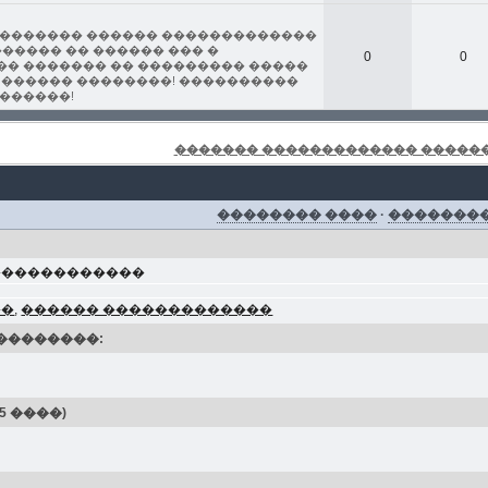
�������� ������ �������������
����� �� ������ ��� �
0
0
� ������� �� ��������� �����
� ������ ��������! ����������
������!
������� ������������� ������� 
�������� ����
·
�������
������������
��
,
������ �������������
��������:
 ����)