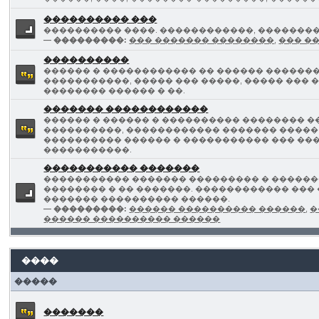
���������� ���
���������� ����. ������������, ���������
— ���������:
��� ������� ��������
,
��� �
����������
������ � ������������ �� ������ �������
�����������, ����� ��� �����, ����� ��� �
�������� ������ � ��.
������� ������������
������ � ������ � ���������� �������� �
����������, ������������ ������� �����
���������� ������ � ����������� ��� ����
�����������.
����������� �������
����������� ������� ��������� � ������
�������� � �� �������. ������������ ���
������� ���������� ������.
— ���������:
������ ���������� ������
,
�
������ ���������� ������
����
�����
�������