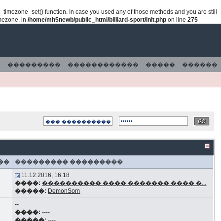
lt_timezone_set() function. In case you used any of those methods and you are still
imezone. in
/home/mh5newb/public_html/billiard-sport/init.php
on line
275
���������
������������
�����
������
��
��������� ���������
11.12.2016, 16:18
����:
���������� ���� ������� ���� �...
�����:
DemonSom
--
����:
----
�����:
----