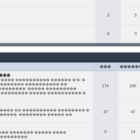
3
5
0
0
���
�����
����
���� ���������� ������ �/�, �
��������� ���������� ��
174
240
��������. ����� ���������
��������� ����� ���������� �
���� �� ���������� �������� �
37
47
�����, �������� ����� ��
5
14
��� ������� ����� ����
 ��������.