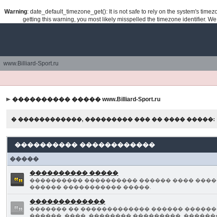
Warning
: date_default_timezone_get(): It is not safe to rely on the system's tim
getting this warning, you most likely misspelled the timezone identifier. W
www.Billiard-Sport.ru
���������� ����� www.Billiard-Sport.ru
� ������������, ��������� ��� �� ���� �����:
���������� ������������
�����
���������� �����
���������� ���������� ������ ���� ����
������ ����������� �����.
�������������
������� �� ������������� ������ �������
������, ����, �������� ���������, ������