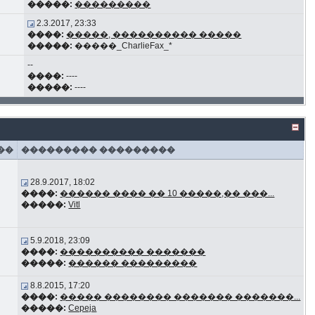
�����:
���������
2.3.2017, 23:33
����:
�����, ���������� �����
�����:
�����_CharlieFax_*
--
����:
----
�����:
----
��
��������� ���������
28.9.2017, 18:02
����:
������ ���� �� 10 �����,�� ���...
�����:
Vitl
5.9.2018, 23:09
����:
���������� �������
�����:
������ ���������
8.8.2015, 17:20
����:
����� �������� ������� �������...
�����:
Cepeja