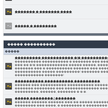
������� � ������� ����
����� � ��������
����� ����������
�����
��������� ����������� �/� ��������
���������� ���������� � ������� ��� ���
��� �� �/� ������������ ����� �����, ��
������� ��� � ���������� ������ ��� ���
���������� ����� ���������! ������� ��
����������� �������!
���������� ���������� ���������
������ ��� ���������� ���������� �����
������� �������� ��� ������������� ���
���������, ������, ������� � �.�.
����� �������� / �������
������ ������ ������ ��� �� ����� �����
�������� ��� ����, � �������� � ��������