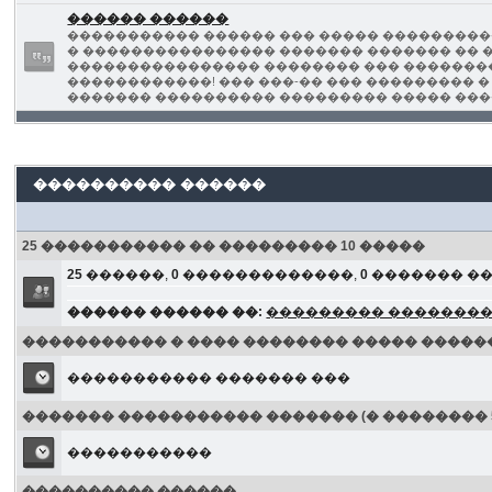
������ ������
����������� ������ ��� ����� ��������
� ���������������� ������� ������� �� �
���������������� �������� ��� ��������
������������! ��� ���-�� ��� ��������� 
������� ���������� ��������� ����� ���
���������� ������
25 ����������� �� ��������� 10 �����
25
������,
0
�������������,
0
������� �
������ ������ ��:
��������� �������
����������� � ���� �������� ����� �����
����������� ������� ���
������� ����������� ������� (� �������� 5
�����������
���������� ������