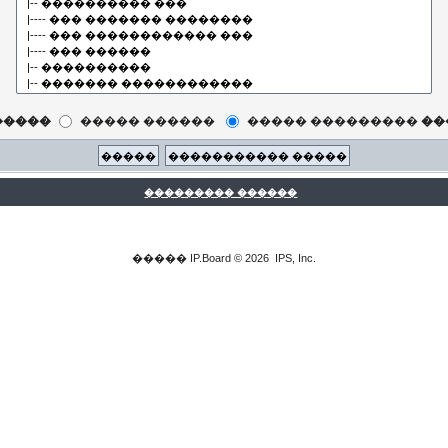
�����
����� ������
����� ���������
��
��������� ������
�����
IP.Board
© 2026
IPS, Inc
.