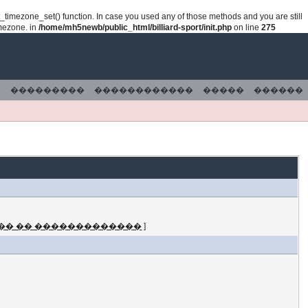
lt_timezone_set() function. In case you used any of those methods and you are still
imezone. in
/home/mh5newb/public_html/billiard-sport/init.php
on line
275
���������
������������
�����
������
�� �� �������������
]