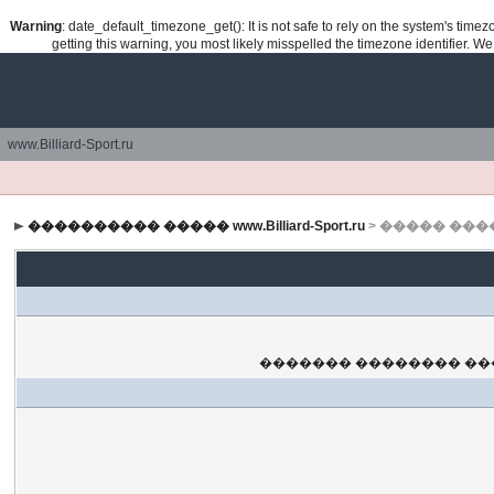
Warning
: date_default_timezone_get(): It is not safe to rely on the system's tim
getting this warning, you most likely misspelled the timezone identifier. W
www.Billiard-Sport.ru
���������� ����� www.Billiard-Sport.ru
> ����� ���
������� �������� ���