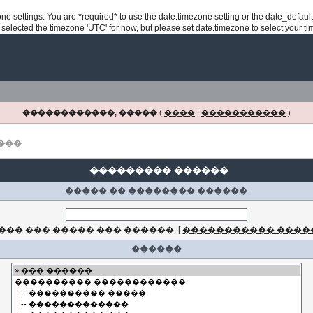
ezone settings. You are *required* to use the date.timezone setting or the date_defau
e selected the timezone 'UTC' for now, but please set date.timezone to select your t
������������, �����
(
����
|
�����������
)
���
��������� ������
����� �� �������� ������
�� ��� ����� ��� ������.
[
����������� ����
������