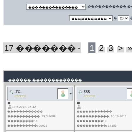
, ����������� 
�
17 �������
1
2
3
>
������ �������������
-TO-
555
18.5.2012, 15:42
--
������������
������������
�����������:
29.3.2009
�����������:
10.10.2011
���������:
1
���������:
0
����������:
90626
����������:
34359