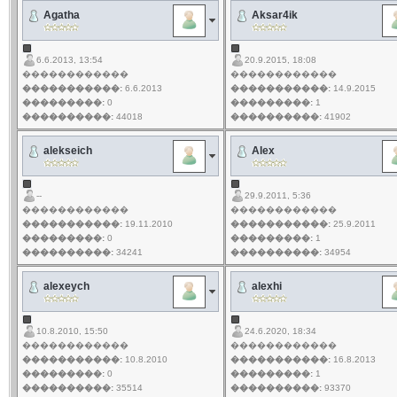
Agatha
Aksar4ik
6.6.2013, 13:54
20.9.2015, 18:08
������������
������������
�����������:
6.6.2013
�����������:
14.9.2015
���������:
0
���������:
1
����������:
44018
����������:
41902
alekseich
Alex
--
29.9.2011, 5:36
������������
������������
�����������:
19.11.2010
�����������:
25.9.2011
���������:
0
���������:
1
����������:
34241
����������:
34954
alexeych
alexhi
10.8.2010, 15:50
24.6.2020, 18:34
������������
������������
�����������:
10.8.2010
�����������:
16.8.2013
���������:
0
���������:
1
����������:
35514
����������:
93370