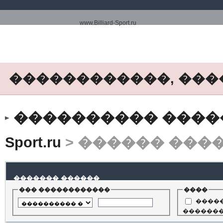
www.Billiard-Sport.ru
������������, ���
���������� ����� ww
Sport.ru
> ������ ���
������� ������
��� ������������
����
�����
������