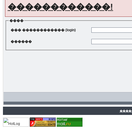
������������!
����
��� ������������ (login)
������
����