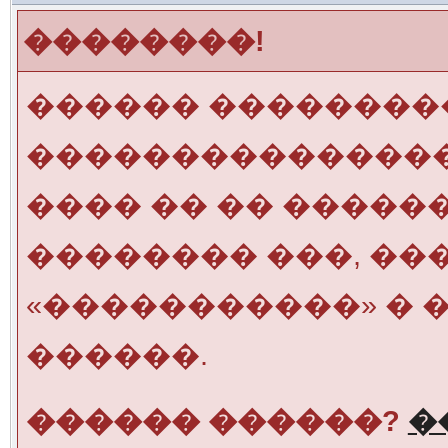
��������!
������ ��������
���������������
���� �� �� �����
�������� ���, ��
«�����������» � 
������.
������ ������?
�