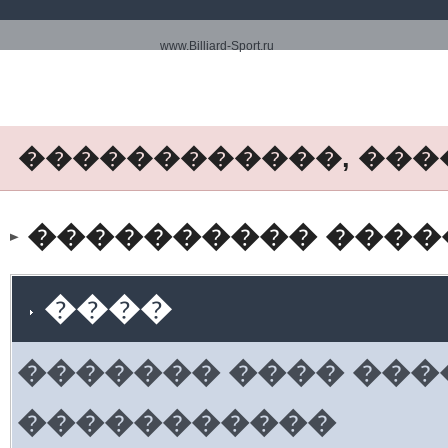
www.Billiard-Sport.ru
������������, ���
���������� ����� www.
����
������� ���� ���
�����������